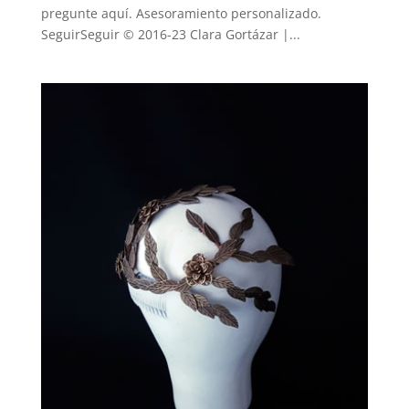
pregunte aquí. Asesoramiento personalizado.
SeguirSeguir © 2016-23 Clara Gortázar |...