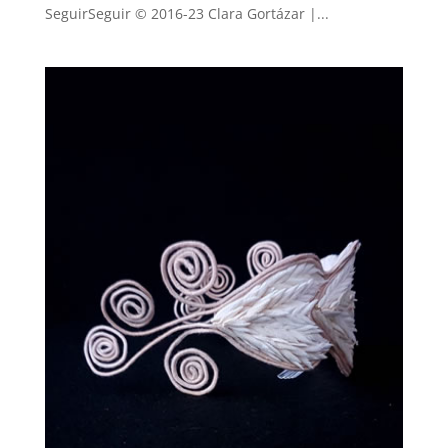
SeguirSeguir © 2016-23 Clara Gortázar |...