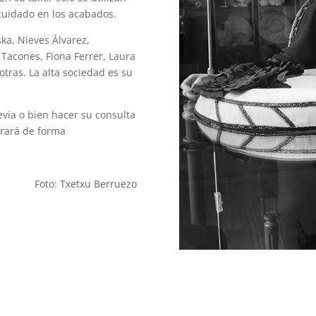
 cuidado en los acabados.
ka, Nieves Álvarez,
 Tacones, Fiona Ferrer, Laura
otras. La alta sociedad es su
evia o bien hacer su consulta
orará de forma
Foto: Txetxu Berruezo