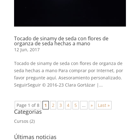
Tocado de sinamy de seda con flores de
organza de seda hechas a mano
12 Jun, 2017
Tocado de sinamy de seda con flores de organza de
seda hechas a mano Para comprar por Internet, por
favor pregunte aquí. Asesoramiento personalizado.
SeguirSeguir © 2016-23 Clara Gortázar |...
Page 1 of 8
1
2
3
4
5
...
»
Last »
Categorias
Cursos
(2)
Últimas noticias